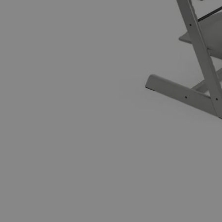
Hopp til begynnelsen av bildegalleriet