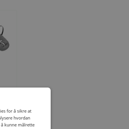
es for å sikre at
nalysere hvordan
pp, Storm
r å kunne målrette
cite