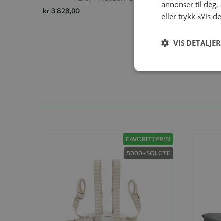
annonser til deg,
kr 3 828,00
kr 3 199
eller trykk «Vis d
kr 3 643,
VIS DETALJER
FAVORITTPRIS!
5000+ SOLGTE