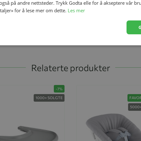
 også på andre nettsteder. Trykk Godta elle for å akseptere vår br
,00
kr 3 828,00
etaljer» for å lese mer om dette.
Les mer
00
Relaterte produkter
-7%
1000+ SOLGTE
FAVOR
5000