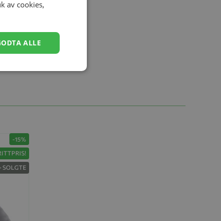
uk av cookies,
GODTA ALLE
-15%
ITTPRIS!
+ SOLGTE