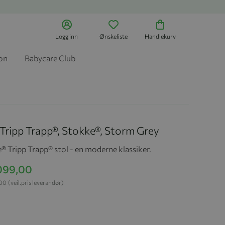
Logg inn
Ønskeliste
Handlekurv
jon
Babycare Club
 Tripp Trapp®, Stokke®, Storm Grey
® Tripp Trapp® stol - en moderne klassiker.
 099,00
,00
(veil.pris leverandør)