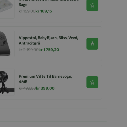
Sage
Se produkt
kr 199,00
kr 169,15
Vippestol, BabyBjørn, Bliss, Vevd,
Antracitgrå
Se produkt
kr 2 199,00
kr 1 759,20
Premium Vifte Til Barnevogn,
4ME
Se produkt
kr 499,00
kr 399,00