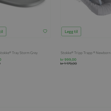
il
Legg til
Stokke® Tray Storm Grey
Stokke® Tripp Trapp ® Newborn 
0
kr 999,00
0
kr 1 179,00