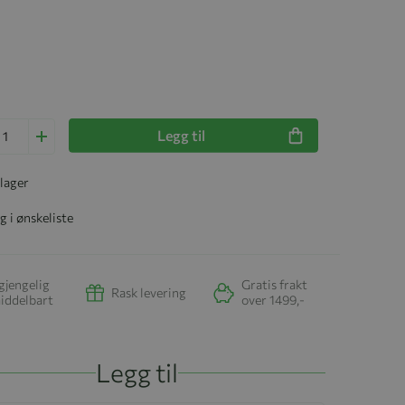
Legg til
 lager
g i ønskeliste
gjengelig
Gratis frakt
Rask levering
iddelbart
over 1499,-
Legg til