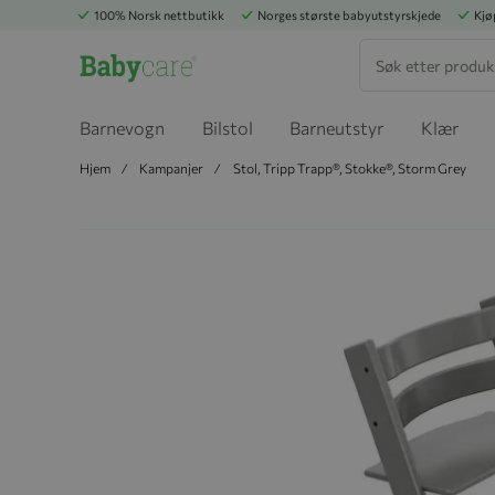
100% Norsk nettbutikk
Norges største babyutstyrskjede
Kjø
Søk
Barnevogn
Bilstol
Barneutstyr
Klær
Hjem
Kampanjer
Stol, Tripp Trapp®, Stokke®, Storm Grey
Hopp til slutten av bildegalleriet