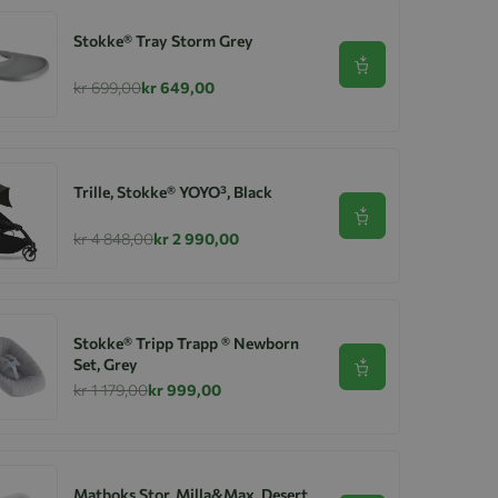
Stokke® Tray Storm Grey
Se produkt
kr 699,00
kr 649,00
Trille, Stokke® YOYO³, Black
Se produkt
kr 4 848,00
kr 2 990,00
Stokke® Tripp Trapp ® Newborn
Set, Grey
Se produkt
kr 1 179,00
kr 999,00
Matboks Stor, Milla&Max, Desert