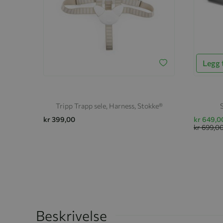
Legg t
Tripp Trapp sele, Harness, Stokke®
kr 399,00
kr 649,0
kr 699,0
Beskrivelse