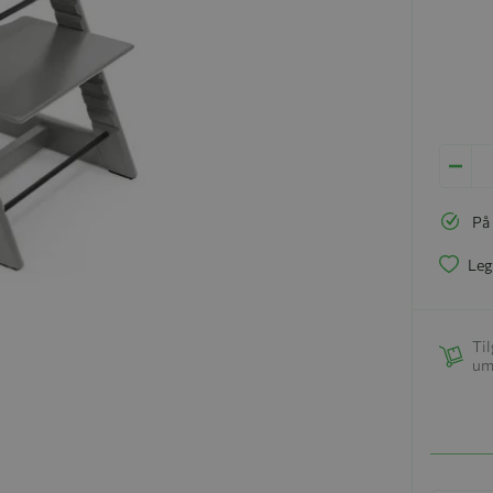
På
Leg
Til
um