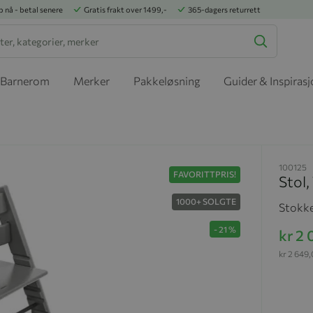
p nå - betal senere
Gratis frakt over 1499,-
365-dagers returrett
Barnerom
Merker
Pakkeløsning
Guider & Inspiras
100125
FAVORITTPRIS!
Stol,
1000+ SOLGTE
Stokke
-
21
%
kr 2
kr 2 649