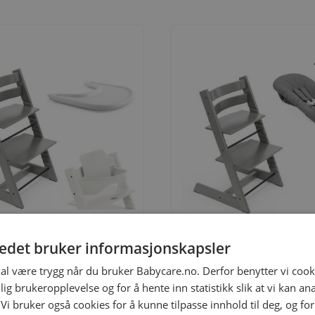
il
Legg til
tedet bruker informasjonskapsler
kal være trygg når du bruker Babycare.no. Derfor benytter vi cooki
lig brukeropplevelse og for å hente inn statistikk slik at vi kan a
tokke Tripp Trapp, Ink Baby Set +
Nyfødtpakke, Stokke Tripp Tra
 Vi bruker også cookies for å kunne tilpasse innhold til deg, og fo
Tray, Storm Grey
Grey + Newborn Set Anthra