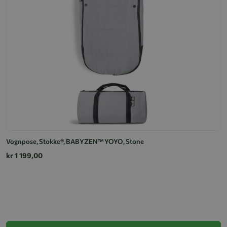
Vognpose, Stokke®, BABYZEN™ YOYO, Stone
kr 1 199,00
V
k