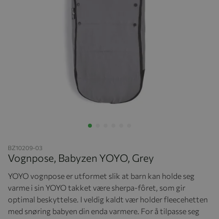
Hopp til begynnelsen av bildegalleriet
BZ10209-03
Vognpose, Babyzen YOYO, Grey
YOYO vognpose er utformet slik at barn kan holde seg
varme i sin YOYO takket være sherpa-fôret, som gir
optimal beskyttelse. I veldig kaldt vær holder fleecehetten
med snøring babyen din enda varmere. For å tilpasse seg