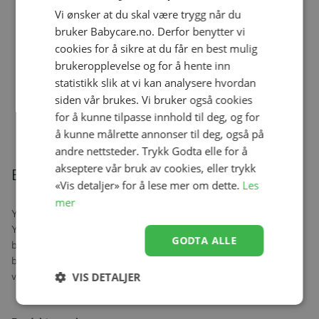
Se produk
kr 699,00
kr 649,00
Vi ønsker at du skal være trygg når du
bruker Babycare.no. Derfor benytter vi
cookies for å sikre at du får en best mulig
brukeropplevelse og for å hente inn
statistikk slik at vi kan analysere hvordan
Stokke® YOYO® 6+, Myggnett
siden vår brukes. Vi bruker også cookies
Se produk
kr 299,00
for å kunne tilpasse innhold til deg, og for
å kunne målrette annonser til deg, også på
andre nettsteder. Trykk Godta elle for å
akseptere vår bruk av cookies, eller trykk
Beskrivelse
«Vis detaljer» for å lese mer om dette.
Les
mer
YOYO vognpose er utformet slik at barn kan holde seg varme i sin
YOYO takket være sherpa-fôret, gir YOYO fotpose optimal
GODTA ALLE
beskyttelse. I veldig kaldt vær holder fleecehetten med snøring
babyen din enda varmere. For å tilpasse seg alle årstider er hetten
VIS DETALJER
vendbar og den øvre delen av fotposen er fullt avtagbar.