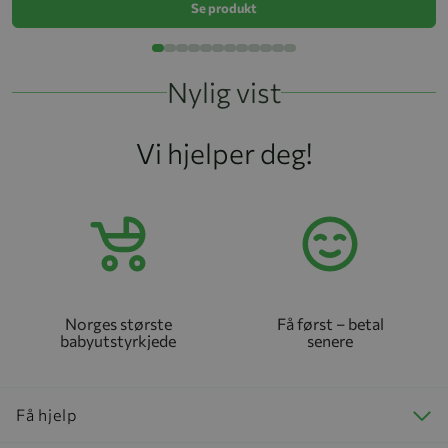
Se produkt
Nylig vist
Vi hjelper deg!
Norges største
Få først – betal
babyutstyrkjede
senere
Få hjelp