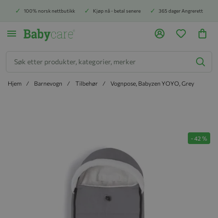
100% norsk nettbutikk
Kjøp nå - betal senere
365 dager Angrerett
Søk
Hjem
Barnevogn
Tilbehør
Vognpose, Babyzen YOYO, Grey
Hopp til slutten av bildegalleriet
-
42
%