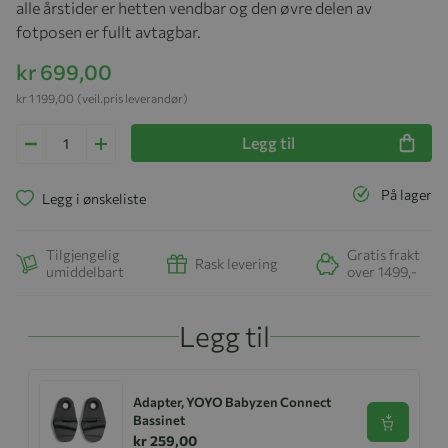
alle årstider er hetten vendbar og den øvre delen av
fotposen er fullt avtagbar.
kr 699,00
kr 1 199,00
(veil.pris leverandør)
Legg til
På lager
Legg i ønskeliste
Tilgjengelig
Gratis frakt
Rask levering
umiddelbart
over 1499,-
Legg til
Adapter, YOYO Babyzen Connect
Bassinet
Se produk
kr 259,00