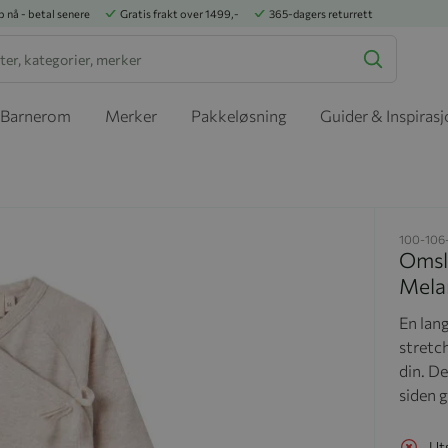
p nå - betal senere
Gratis frakt over 1499,-
365-dagers returrett
Barnerom
Merker
Pakkeløsning
Guider & Inspiras
100-106
Omsla
Mela
En lan
stretc
din. D
siden g
Ut