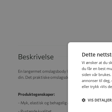
Dette netts
Beskrivelse
Vi ønsker at du s
du får en best mu
En langermet omslagsbody laget i en utrolig myk og 
siden vår brukes.
din. Det praktiske omslagsdesignet med trykknapper p
annonser til deg,
eller trykk «Vis d
Produktegenskaper:
VIS DETALJER
- Myk, elastisk og behagelig å ha på
- Pustende kvalitet