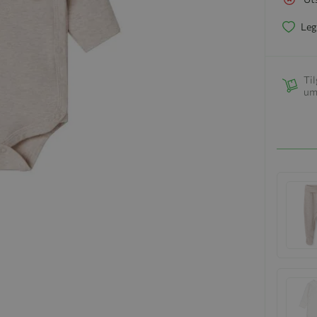
Leg
Til
um