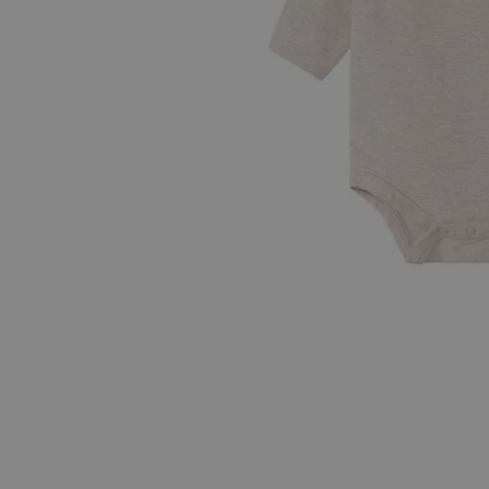
Hopp til begynnelsen av bildegalleriet