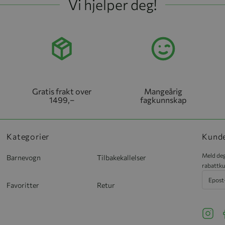
Vi hjelper deg!
Gratis frakt over
Mangeårig
1499,–
fagkunnskap
Kategorier
Kund
Meld deg
Barnevogn
Tilbakekallelser
rabattku
Favoritter
Retur
See ou
S