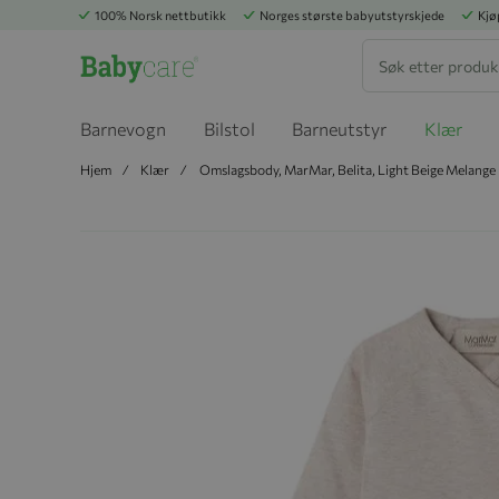
100% Norsk nettbutikk
Norges største babyutstyrskjede
Kjø
Søk
Barnevogn
Bilstol
Barneutstyr
Klær
Hjem
Klær
Omslagsbody, MarMar, Belita, Light Beige Melange
Hopp til slutten av bildegalleriet