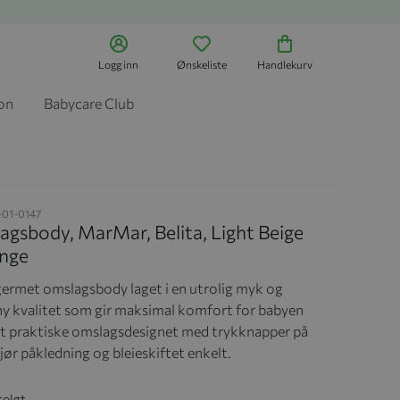
Logg inn
Ønskeliste
Handlekurv
jon
Babycare Club
-01-0147
gsbody, MarMar, Belita, Light Beige
nge
germet omslagsbody laget i en utrolig myk og
hy kvalitet som gir maksimal komfort for babyen
et praktiske omslagsdesignet med trykknapper på
jør påkledning og bleieskiftet enkelt.
solgt