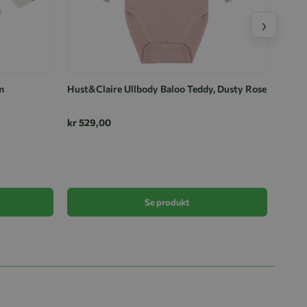
›
m
Hust&Claire Ullbody Baloo Teddy, Dusty Rose
kr 529,00
Helle
kr 27
Se produkt