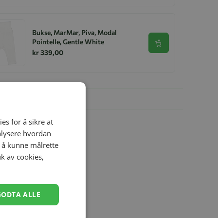
Bukse, MarMar, Piva, Modal
Pointelle, Gentle White
Se produkt
kr 339,00
es for å sikre at
nalysere hvordan
r å kunne målrette
uk av cookies,
GODTA ALLE