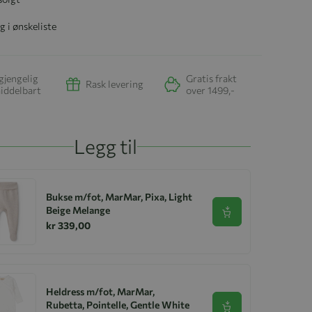
g i ønskeliste
gjengelig
Gratis frakt
Rask levering
iddelbart
over 1499,-
Legg til
Bukse m/fot, MarMar, Pixa, Light
Beige Melange
Se produkt
kr 339,00
Heldress m/fot, MarMar,
Rubetta, Pointelle, Gentle White
Se produkt