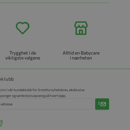
Trygghet i de
Alltid en Babycare
viktigste valgene
i nærheten
eklubb
 inn i vår kundeklubb for å motta nyhetsbrev, eksklusive
ponger og samle bonuspoeng på hvert kjøp.
Meld på
r Instagram
ee our Facebook