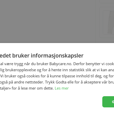
tedet bruker informasjonskapsler
kal være trygg når du bruker Babycare.no. Derfor benytter vi cooki
lig brukeropplevelse og for å hente inn statistikk slik at vi kan a
stretchy kvalitet som gir maksimal komfort for babyen
 Vi bruker også cookies for å kunne tilpasse innhold til deg, og fo
å siden gjør påkledning og bleieskiftet enkelt.
 også på andre nettsteder. Trykk Godta elle for å akseptere vår br
etaljer» for å lese mer om dette.
Les mer