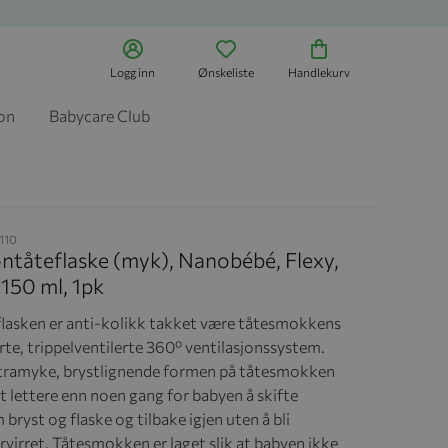
Logg inn
Ønskeliste
Handlekurv
jon
Babycare Club
110
ontåteflaske (myk), Nanobébé, Flexy,
 150 ml, 1pk
flasken er anti-kolikk takket være tåtesmokkens
rte, trippelventilerte 360º ventilasjonssystem.
tramyke, brystlignende formen på tåtesmokken
t lettere enn noen gang for babyen å skifte
bryst og flaske og tilbake igjen uten å bli
rvirret. Tåtesmokken er laget slik at babyen ikke