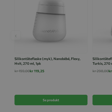
‹
Silikontåteflaske (myk), Nanobébé, Flexy,
Silikontåtef
Hvit, 270 ml, 1pk
Turkis, 270 
kr 159,00
kr 119,25
kr 298,00
kr
Se produkt