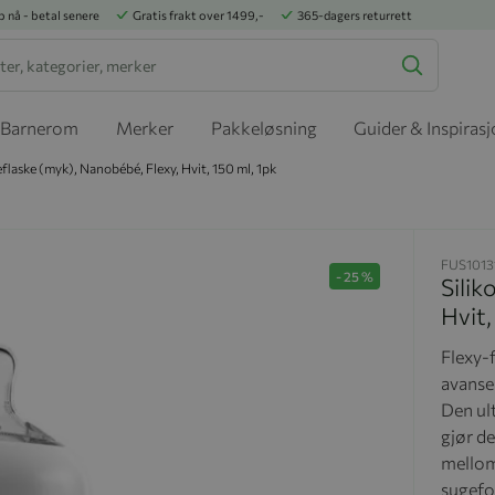
p nå - betal senere
Gratis frakt over 1499,-
365-dagers returrett
Barnerom
Merker
Pakkeløsning
Guider & Inspiras
eflaske (myk), Nanobébé, Flexy, Hvit, 150 ml, 1pk
FUS1013
-
25
%
Silik
Hvit,
Flexy-
avanse
Den ul
gjør de
mellom 
sugefo