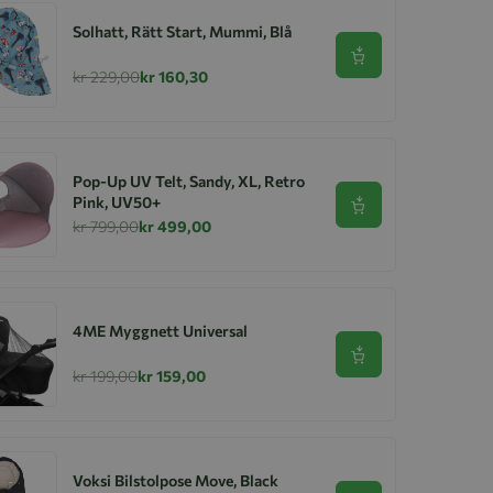
Solhatt, Rätt Start, Mummi, Blå
Se produkt
kr 229,00
kr 160,30
Pop-Up UV Telt, Sandy, XL, Retro
Pink, UV50+
Se produkt
kr 799,00
kr 499,00
4ME Myggnett Universal
Se produkt
kr 199,00
kr 159,00
Voksi Bilstolpose Move, Black