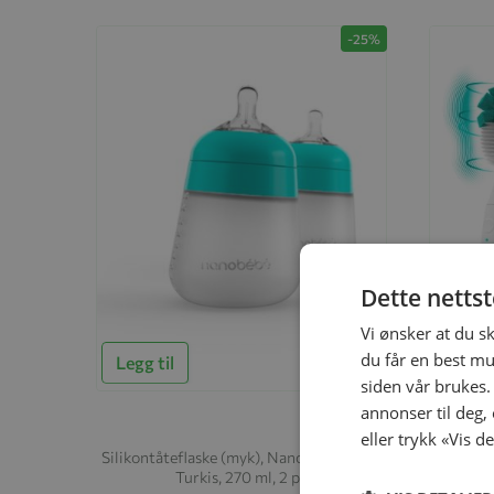
-25%
Dette netts
Vi ønsker at du s
du får en best mu
Legg til
Legg t
siden vår brukes.
annonser til deg,
eller trykk «Vis d
Silikontåteflaske (myk), Nanobébé, Flexy,
Elektris
Turkis, 270 ml, 2 pk
kr 374,25