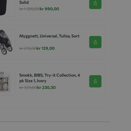
Solid
Se produkt
kr 1 399,00
kr 990,00
Myggnett, Universal, Tullsa, Sort
Se produkt
kr 219,00
kr 129,00
Smokk, BIBS, Try-it Collection, 4
pk Size 1, Ivory
Se produkt
kr 329,00
kr 230,30