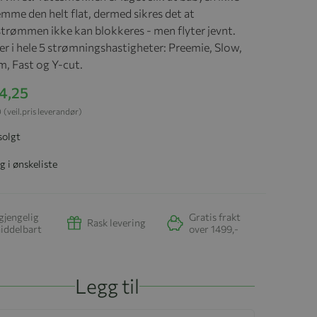
emme den helt flat, dermed sikres det at
trømmen ikke kan blokkeres - men flyter jevnt.
 i hele 5 strømningshastigheter: Preemie, Slow,
, Fast og Y-cut.
04,25
0
(veil.pris leverandør)
solgt
g i ønskeliste
gjengelig
Gratis frakt
Rask levering
iddelbart
over 1499,-
Legg til