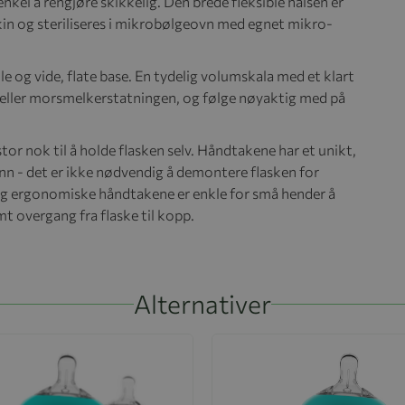
nkel å rengjøre skikkelig. Den brede fleksible halsen er
kin og steriliseres i mikrobølgeovn med egnet mikro-
le og vide, flate base. En tydelig volumskala med et klart
 eller morsmelkerstatningen, og følge nøyaktig med på
r nok til å holde flasken selv. Håndtakene har et unikt,
rinn - det er ikke nødvendig å demontere flasken for
e og ergonomiske håndtakene er enkle for små hender å
mt overgang fra flaske til kopp.
Alternativer