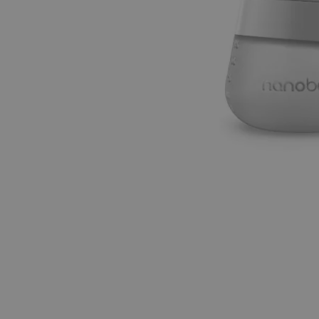
Hopp til begynnelsen av bildegalleriet