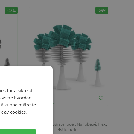
-25%
-25%
es for å sikre at
nalysere hvordan
Legg til
r å kunne målrette
uk av cookies,
bé, Flexy
Utbyttbare Børstehoder, Nanobébé, Flexy
4stk, Turkis