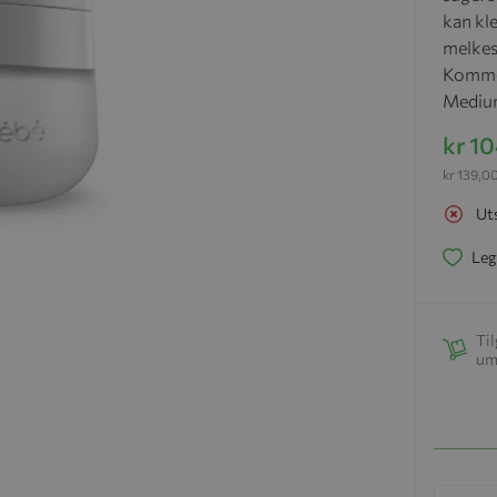
kan kl
melkes
Kommer
Medium
kr 1
kr 139,0
Ut
Leg
Til
um