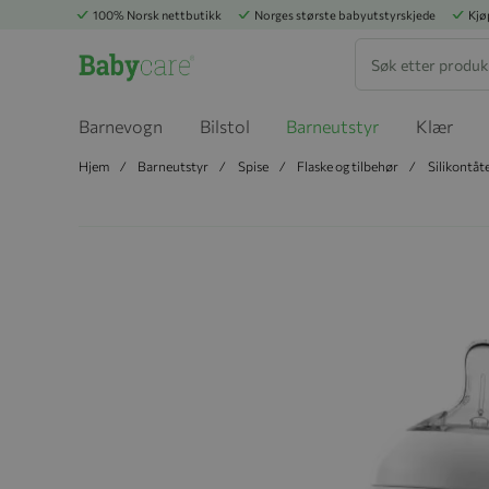
100% Norsk nettbutikk
Norges største babyutstyrskjede
Kjø
Søk
Barnevogn
Bilstol
Barneutstyr
Klær
Hjem
Barneutstyr
Spise
Flaske og tilbehør
Silikontåt
Hopp til slutten av bildegalleriet