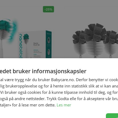
-25%
tedet bruker informasjonskapsler
kal være trygg når du bruker Babycare.no. Derfor benytter vi cooki
lig brukeropplevelse og for å hente inn statistikk slik at vi kan a
il
Legg til
 Vi bruker også cookies for å kunne tilpasse innhold til deg, og fo
 også på andre nettsteder. Trykk Godta elle for å akseptere vår br
etaljer» for å lese mer om dette.
Les mer
k Flaskebørste, Nanobébé, Turkis
Utbyttbare Børstehoder, Nanobé
4stk, Grå