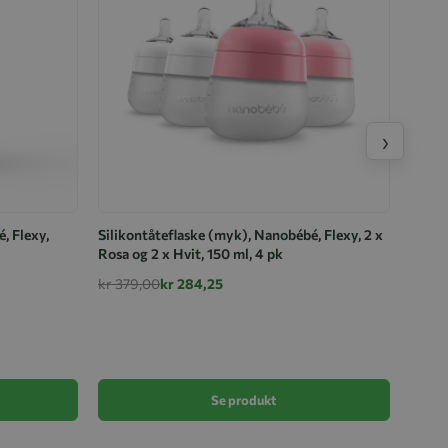
›
, Flexy,
Silikontåteflaske (myk), Nanobébé, Flexy, 2 x
Rosa og 2 x Hvit, 150 ml, 4 pk
kr 379,00
kr 284,25
Silik
Hvit, 
kr 25
Se produkt