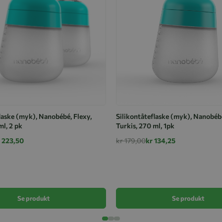
laske (myk), Nanobébé, Flexy,
Silikontåteflaske (myk), Nanobébé
ml, 2 pk
Turkis, 270 ml, 1pk
 223,50
kr 179,00
kr 134,25
Se produkt
Se produkt