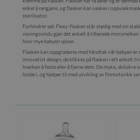
klemme på flasken. Flasken har få deler og er dermed e
enkel å rengjøre, og flasken kan vaskes i oppvaskmas
sterilisator.
Forhindrer søl: Flexy-flasken står stødig med sin stabi
visningsvindu gjør det enkelt å tilberede morsmelken
hvor mye babyen spiser.
Flasken kan oppgraderes med håndtak når babyen er sto
innovativt design; de klikkes på flasken i ett enkelt t
hverken å feste eller å fjerne dem. De myke, sklisikr
holde i, og hjelper til med utvikling av finmotorikk sa