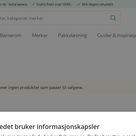
p nå - betal senere
Gratis frakt over 1499,-
365-dagers returrett
Barnerom
Merker
Pakkeløsning
Guider & Inspiras
nner ingen produkter som passer til valgene.
Vi hjelper deg!
tedet bruker informasjonskapsler