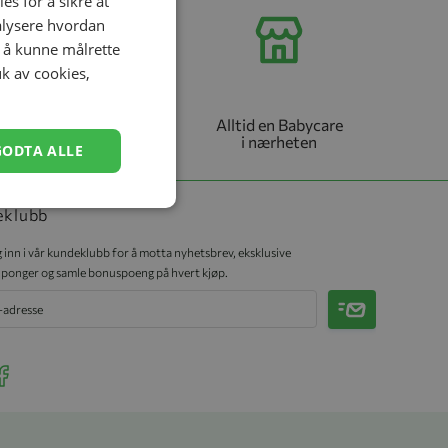
es for å sikre at
nalysere hvordan
r å kunne målrette
uk av cookies,
Trygghet i de
Alltid en Babycare
viktigste valgene
i nærheten
GODTA ALLE
eklubb
 inn i vår kundeklubb for å motta nyhetsbrev, eksklusive
ponger og samle bonuspoeng på hvert kjøp.
Meld på
r Instagram
ee our Facebook