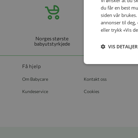
Vi ønsker at du s
du får en best mu
siden vår brukes.
annonser til deg,
eller trykk «Vis d
Norges største
Få først – betal
babyutstyrkjede
senere
VIS DETALJER
Få hjelp
Om Babycare
Kontakt oss
Kundeservice
Cookies