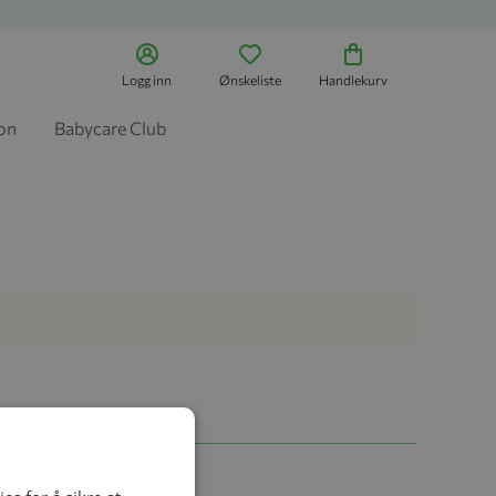
Logg inn
Ønskeliste
Handlekurv
jon
Babycare Club