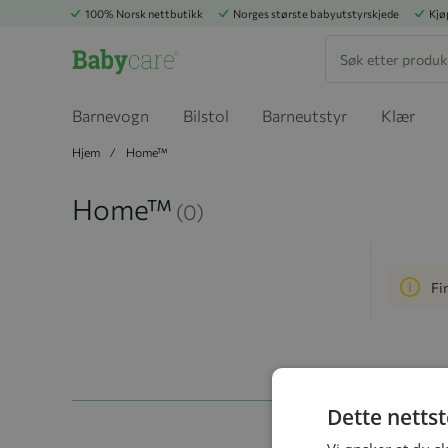
100% Norsk nettbutikk
Norges største babyutstyrskjede
Kjø
Søk
Barnevogn
Bilstol
Barneutstyr
Klær
Hjem
Home™
Home™
(0)
Fi
Dette netts