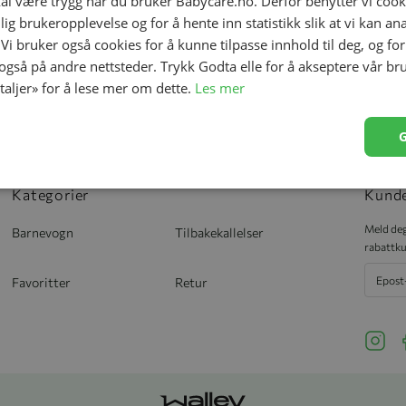
kal være trygg når du bruker Babycare.no. Derfor benytter vi cooki
lig brukeropplevelse og for å hente inn statistikk slik at vi kan a
 Vi bruker også cookies for å kunne tilpasse innhold til deg, og fo
 også på andre nettsteder. Trykk Godta elle for å akseptere vår br
etaljer» for å lese mer om dette.
Les mer
Gratis frakt over
Mangeårig
1499,–
fagkunnskap
Kategorier
Kund
Meld deg
Barnevogn
Tilbakekallelser
rabattku
Favoritter
Retur
See ou
S