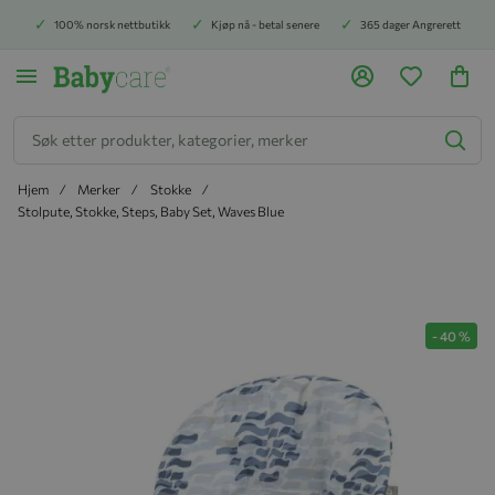
100% norsk nettbutikk
Kjøp nå - betal senere
365 dager Angrerett
Søk
Hjem
Merker
Stokke
Stolpute, Stokke, Steps, Baby Set, Waves Blue
Hopp til slutten av bildegalleriet
-
40
%