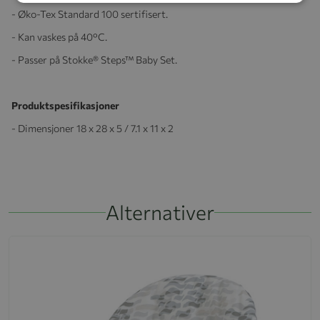
- Øko-Tex Standard 100 sertifisert.
- Kan vaskes på 40°C.
- Passer på Stokke® Steps™ Baby Set.
Produktspesifikasjoner
- Dimensjoner 18 x 28 x 5 / 7.1 x 11 x 2
Alternativer