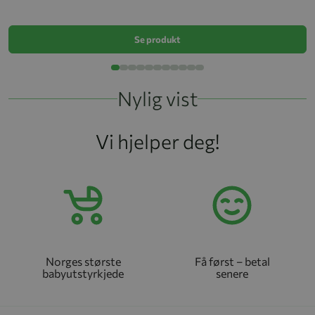
k
Se produkt
Nylig vist
Vi hjelper deg!
Norges største
Få først – betal
babyutstyrkjede
senere