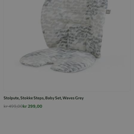
Stolpute, Stokke Steps, Baby Set, Waves Grey
kr 499,00
kr 299,00
S