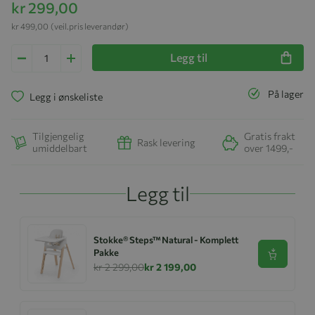
kr 299,00
kr 499,00
(veil.pris leverandør)
Legg til
På lager
Legg i ønskeliste
Tilgjengelig
Gratis frakt
Rask levering
umiddelbart
over 1499,-
Legg til
Stokke® Steps™ Natural - Komplett
Pakke
Se produk
kr 2 299,00
kr 2 199,00