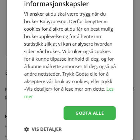
informasjonskapsler
Vi ønsker at du skal være trygg når du
Stokke® Flexi Bath X-Large, Sandy
Beige
bruker Babycare.no. Derfor benytter vi
Se produk
kr 659,00
kr 499,00
cookies for å sikre at du får en best mulig
brukeropplevelse og for å hente inn
statistikk slik at vi kan analysere hvordan
siden vår brukes. Vi bruker også cookies
Relaterte produkter
for å kunne tilpasse innhold til deg, og for
å kunne målrette annonser til deg, også på
Beskrivelse
andre nettsteder. Trykk Godta elle for å
akseptere vår bruk av cookies, eller trykk
«Vis detaljer» for å lese mer om dette.
Les
Komfortabel pute som kan festes til Stokke® Steps™ Baby set for å
mer
gjøre den mykere og stiligere.
GODTA ALLE
Produktegenskaper:
- Myk, polstret pute i to deler (sete og rygg).
VIS DETALJER
- Praktisk vannavstøtende stoff.