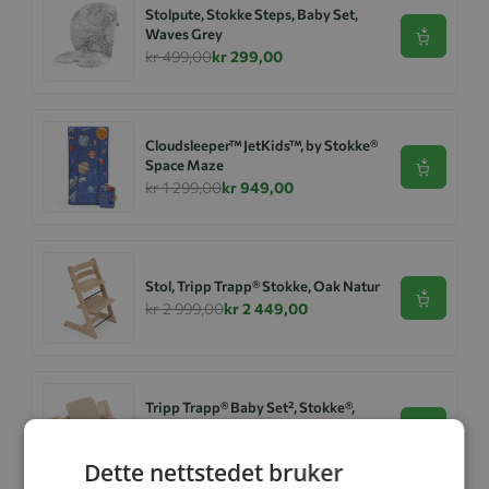
Stolpute, Stokke Steps, Baby Set,
Waves Grey
Se produk
kr 499,00
kr 299,00
Cloudsleeper™ JetKids™, by Stokke®
Space Maze
Se produk
kr 1 299,00
kr 949,00
Stol, Tripp Trapp® Stokke, Oak Natur
Se produk
kr 2 999,00
kr 2 449,00
Tripp Trapp® Baby Set², Stokke®,
Natur
Se produk
kr 649,00
kr 599,00
Dette nettstedet bruker