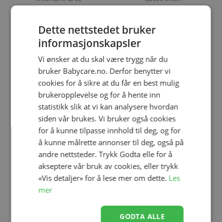
kr 2 990,00
kr 2 990,00
kr 4 990,00
kr 4 990,00
Dette nettstedet bruker
informasjonskapsler
-20%
-20%
Vi ønsker at du skal være trygg når du
bruker Babycare.no. Derfor benytter vi
cookies for å sikre at du får en best mulig
brukeropplevelse og for å hente inn
statistikk slik at vi kan analysere hvordan
siden vår brukes. Vi bruker også cookies
for å kunne tilpasse innhold til deg, og for
å kunne målrette annonser til deg, også på
Legg til
Legg til
andre nettsteder. Trykk Godta elle for å
akseptere vår bruk av cookies, eller trykk
«Vis detaljer» for å lese mer om dette.
Les
Britax Max-Safe Pro, Fossil
Britax Max-Safe Pro,
mer
Grey, Bilstol
Atlantic Green, Bilstol
GODTA ALLE
kr 3 999,00
kr 3 999,00