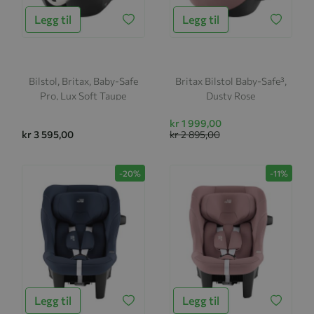
Legg til
Legg til
Bilstol, Britax, Baby-Safe
Britax Bilstol Baby-Safe³,
Pro, Lux Soft Taupe
Dusty Rose
kr 1 999,00
kr 3 595,00
kr 2 895,00
-20%
-11%
Legg til
Legg til