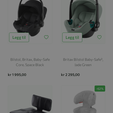
Legg til
Legg til
Bilstol, Britax, Baby-Safe
Britax Bilstol Baby-Safe³,
Core, Space Black
Jade Green
kr 1 995,00
kr 2 295,00
-62%