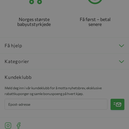
Norges største
Få først – betal
babyutstyrkjede
senere
Få hjelp
Kategorier
Kundeklubb
Meld deg inn i vår kundeklubb for å motta nyhetsbrev, eksklusive
rabattkuponger og samle bonuspoeng på hvert kjøp.
Meld 
See our Instagram
See our Facebook