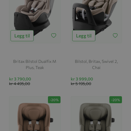
Legg til
Legg til
Britax Bilstol Dualfix M
Bilstol, Britax, Swivel 2,
Plus, Teak
Chai
kr 3 790,00
kr 3 999,00
kr 4 495,00
kr 5 195,00
-20%
-20%