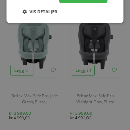
kr 4 990,00
kr 4 990,00
VIS DETALJER
-20%
-20%
Legg til
Legg til
Britax Max-Safe Pro, Jade
Britax Max-Safe Pro,
Green, Bilstol
Midnight Grey, Bilstol
kr 3 999,00
kr 3 999,00
kr 4 990,00
kr 4 990,00