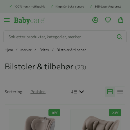
100% norsk nettbutikk
Kjøp nå - betal senere
365 dager Angrerett
Søk
Hjem
Merker
Britax
Bilstoler & tilbehør
Bilstoler & tilbehør
(23)
Bruk synkende rekkefølg
Sortering:
Posisjon
Grid
Liste
-16%
-23%